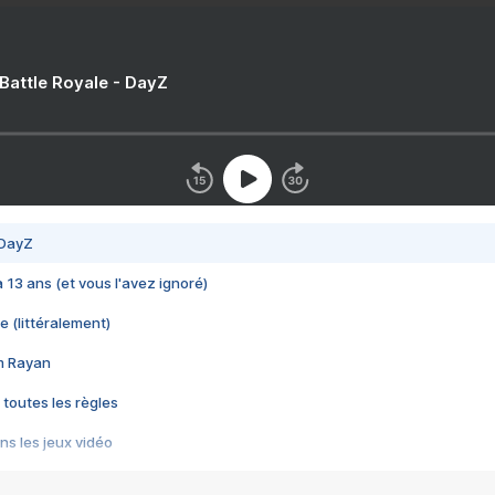
 Battle Royale - DayZ
 DayZ
 a 13 ans (et vous l'avez ignoré)
e (littéralement)
im Rayan
 toutes les règles
s les jeux vidéo
us choquant de Rockstar ? - Le scandale BULLY