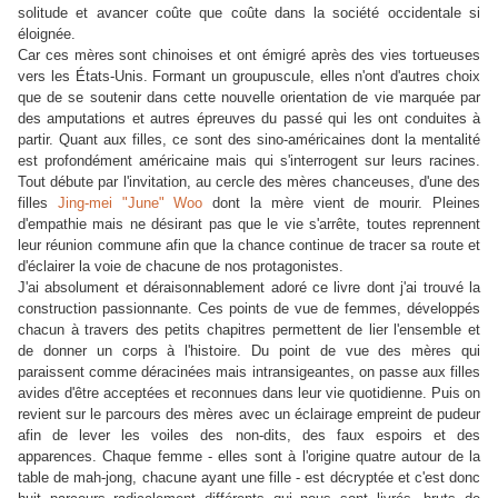
solitude et avancer coûte que coûte dans la société occidentale si
éloignée.
Car ces mères sont chinoises et ont émigré après des vies tortueuses
vers les États-Unis. Formant un groupuscule, elles n'ont d'autres choix
que de se soutenir dans cette nouvelle orientation de vie marquée par
des amputations et autres épreuves du passé qui les ont conduites à
partir. Quant aux filles, ce sont des sino-américaines dont la mentalité
est profondément américaine mais qui s'interrogent sur leurs racines.
Tout débute par l'invitation, au cercle des mères chanceuses, d'une des
filles
Jing-mei "June" Woo
dont la mère vient de mourir. Pleines
d'empathie mais ne désirant pas que le vie s'arrête, toutes reprennent
leur réunion commune afin que la chance continue de tracer sa route et
d'éclairer la voie de chacune de nos protagonistes.
J'ai absolument et déraisonnablement adoré ce livre dont j'ai trouvé la
construction passionnante. Ces points de vue de femmes, développés
chacun à travers des petits chapitres permettent de lier l'ensemble et
de donner un corps à l'histoire. Du point de vue des mères qui
paraissent comme déracinées mais intransigeantes, on passe aux filles
avides d'être acceptées et reconnues dans leur vie quotidienne. Puis on
revient sur le parcours des mères avec un éclairage empreint de pudeur
afin de lever les voiles des non-dits, des faux espoirs et des
apparences. Chaque femme - elles sont à l'origine quatre autour de la
table de mah-jong, chacune ayant une fille - est décryptée et c'est donc