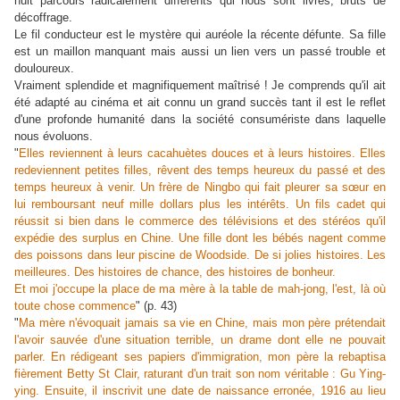
huit parcours radicalement différents qui nous sont livrés, bruts de
décoffrage.
Le fil conducteur est le mystère qui auréole la récente défunte. Sa fille
est un maillon manquant mais aussi un lien vers un passé trouble et
douloureux.
Vraiment splendide et magnifiquement maîtrisé ! Je comprends qu'il ait
été adapté au cinéma et ait connu un grand succès tant il est le reflet
d'une profonde humanité dans la société consumériste dans laquelle
nous évoluons.
"
Elles reviennent à leurs cacahuètes douces et à leurs histoires. Elles
redeviennent petites filles, rêvent des temps heureux du passé et des
temps heureux à venir. Un frère de Ningbo qui fait pleurer sa sœur en
lui remboursant neuf mille dollars plus les intérêts. Un fils cadet qui
réussit si bien dans le commerce des télévisions et des stéréos qu'il
expédie des surplus en Chine. Une fille dont les bébés nagent comme
des poissons dans leur piscine de Woodside. De si jolies histoires. Les
meilleures. Des histoires de chance, des histoires de bonheur.
Et moi j'occupe la place de ma mère à la table de mah-jong, l'est, là où
toute chose commence
" (p. 43)
"
Ma mère n'évoquait jamais sa vie en Chine, mais mon père prétendait
l'avoir sauvée d'une situation terrible, un drame dont elle ne pouvait
parler. En rédigeant ses papiers d'immigration, mon père la rebaptisa
fièrement Betty St Clair, raturant d'un trait son nom véritable : Gu Ying-
ying. Ensuite, il inscrivit une date de naissance erronée, 1916 au lieu