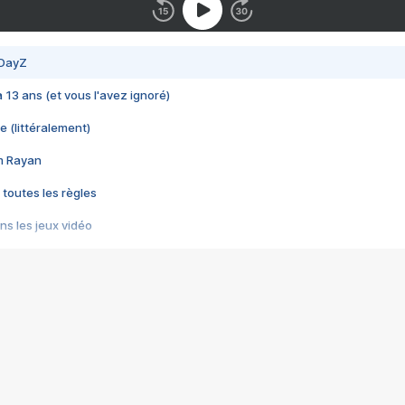
 DayZ
 a 13 ans (et vous l'avez ignoré)
e (littéralement)
im Rayan
 toutes les règles
s les jeux vidéo
us choquant de Rockstar ? - Le scandale BULLY
e plus moche de Steam
du RÊVE tourne au CAUCHEMAR
pendant 8 heures
it… à tort