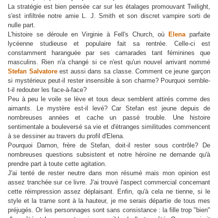
La stratégie est bien pensée car sur les étalages promouvant Twilight,
s'est infiltrée notre amie L. J. Smith et son discret vampire sorti de
nulle part.
L'histoire se déroule en Virginie à Fell's Church, où
Elena
parfaite
lycéenne studieuse et populaire fait sa rentrée. Celle-ci est
constamment haranguée par ses camarades tant féminines que
masculins. Rien n'a changé si ce n'est qu'un nouvel arrivant nommé
Stefan Salvatore
est aussi dans sa classe. Comment ce jeune garçon
si mystérieux peut-il rester insensible à son charme? Pourquoi semble-
t-il redouter les face-à-face?
Peu à peu le voile se lève et tous deux semblent attirés comme des
aimants. Le mystère est-il levé? Car Stefan est jeune depuis de
nombreuses années et cache un passé trouble. Une histoire
sentimentale a bouleversé sa vie et d'étranges similitudes commencent
à se dessiner au travers du profil d'Elena.
Pourquoi Damon, frère de Stefan, doit-il rester sous contrôle? De
nombreuses questions subsistent et notre héroïne ne demande qu'à
prendre part à toute cette agitation.
J'ai tenté de rester neutre dans mon résumé mais mon opinion est
assez tranchée sur ce livre. J'ai trouvé l'aspect commercial concernant
cette réimpression assez déplaisant. Enfin, qu'à cela ne tienne, si le
style et la trame sont à la hauteur, je me serais départie de tous mes
préjugés. Or les personnages sont sans consistance : la fille trop "bien"