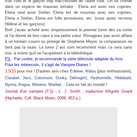
d'un côté et le garçon trop inaccessible de l'autre côté. On se croirait
dans un espèce de mauvais remake : Elena est avec ses copines,
Elena veut avoir Stefan, Elena est de nouveau avec ses copines,
Elena a Stefan, Elena est folle amoureuse, etc. (vous aurez reconnu
Hélène et les garçons).
Bref, j'avais acheté avec empressement le premier tome dès sa sortie
et l'ai donné de bon cœur à ma petite sœur. N'imaginez pas avoir affaire
à un lointain cousin ou protégé de Stephenie Meyer, la comparaison ne
tient pas la route. Le tome 2 est sorti récemment mais ce sera sans
moi, à moins qu'il ne l'acquièrent à la bibliothèque.
PS
: Par contre, je recommande la série télévisée adaptée du livre.
Pour les intéressés, il s'agit de Vampire Diaries !
3,5/10
pour moi ! D'autres avis chez
Edelwe
,
Malou
(plus enthousiaste),
Clarabel
,
Jess
,
Celsmoon
,
Dunky
,
Deliregirl1
,
Hydromielle
,
Hildebald
,
Nyima
,
Angua
,
Melaine
,
Maribel
... Cela en fait du monde !
Journal d'un vampire (T.1) - L. J. Smith ; traduction d'Agnès Girard
(Hachette, Coll. Black Moon, 2009, 453 p.)