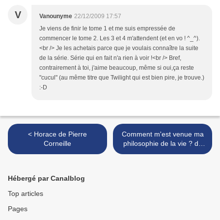
V
Vanounyme
22/12/2009 17:57
Je viens de finir le tome 1 et me suis empressée de
commencer le tome 2. Les 3 et 4 m'attendent (et en vo ! ^_^).
<br /> Je les achetais parce que je voulais connaître la suite
de la série. Série qui en fait n'a rien à voir !<br /> Bref,
contrairement à toi, j'aime beaucoup, même si oui,ça reste
"cucul" (au même titre que Twilight qui est bien pire, je trouve.)
:-D
< Horace de Pierre
Comment m'est venue ma
Corneille
philosophie de la vie ? de
Yin Lichuan >
Hébergé par Canalblog
Top articles
Pages