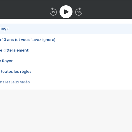
 DayZ
 a 13 ans (et vous l'avez ignoré)
e (littéralement)
im Rayan
 toutes les règles
s les jeux vidéo
us choquant de Rockstar ? - Le scandale BULLY
e plus moche de Steam
du RÊVE tourne au CAUCHEMAR
pendant 8 heures