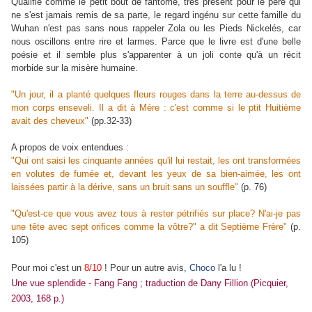
Qualifié comme le petit bout de fantôme, très présent pour le père qui
ne s'est jamais remis de sa parte, le regard ingénu sur cette famille du
Wuhan n'est pas sans nous rappeler Zola ou les Pieds Nickelés, car
nous oscillons entre rire et larmes. Parce que le livre est d'une belle
poésie et il semble plus s'apparenter à un joli conte qu'à un récit
morbide sur la misère humaine.
"Un jour, il a planté quelques fleurs rouges dans la terre au-dessus de
mon corps enseveli. Il a dit à Mère : c'est comme si le ptit Huitième
avait des cheveux"
(pp.32-33)
A propos de voix entendues :
"Qui ont saisi les cinquante années qu'il lui restait, les ont transformées
en volutes de fumée et, devant les yeux de sa bien-aimée, les ont
laissées partir à la dérive, sans un bruit sans un souffle"
(p. 76)
"Qu'est-ce que vous avez tous à rester pétrifiés sur place? N'ai-je pas
une tête avec sept orifices comme la vôtre?" a dit Septième Frère"
(p.
105)
Pour moi c'est un
8/10
! Pour un autre avis,
Choco
l'a lu !
Une vue splendide - Fang Fang ; traduction de
Dany Fillion
(Picquier,
2003, 168 p.)