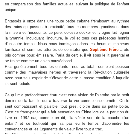
e
n
comparaison des familles actuelles suivant la politique de l'enfant
unique.
Entassés à onze dans une toute petite cabane frémissant au rythme
des trains qui passent à proximité, tous les membres grandissent dans
la misère et l'insécurité. Le père, colosse docker et ivrogne
fait régner
la tyrannie, inculquant l'inculture, le vol et tous ces préceptes honnis
d'un autre temps. Nous nous immisçons dans les heurs et malheu
rs
familiaux et sommes atterrés de constater que
Septième Frère
a été
pris comme
bouc émissaire. Paria du cercle, il vit sous le lit parental et
se traine comme un chien nauséabond.
Plus généralement, tous les enfants - neuf au total - semblent pousser
comme des mauvaises herbes et traversent la Révolution culturelle
avec pour seul espoir de s'élever de cette si basse condition à laquelle
ils sont réduits.
Ce qui m'a profondément ému c'est cette vision de l'histoire par le petit
dernier de la famille qui a traversé la vie comme une comète. On le
sent compatissant et paisible, tout près, cloitré dans sa petite boîte.
C'est ce franc-parler qui a fait sensation en Chine lors de la parution du
livre en 1987 car, comme on dit, "la vérité sort de la bouche d'un
enfant" et ce tout-petit qui n'a pas eu le temps d'apprendre les
convenances et les jugements de valeur livre tout à trac.