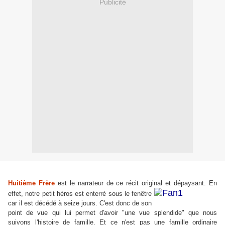
Publicité
Huitième Frère
est le narrateur de ce récit original et dépaysant. En
effet, notre petit
hér
o
s
e
st enterré sous le fenêtre
car il est décédé à seize jours. C'est donc de son
point de vue qui lui permet d
'
a
voir "une vue splendide" que nous
suivons l'histoire de famille. Et ce n'est pas une famille ordinaire