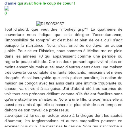
d'amie
qui avait frolé le coup de coeur !
Tout d'abord, que veut dire "monkey grip"? La quatrième de
couverture nous indique que cela désigne "l'accoutumance,
l'impossibilité de rompre" et c'est bel et bien de cela qu'il s'agit
puisque la narratrice, Nora, s'est entichée de Javo, un acteur
junkie. Pour situer l'histoire, nous sommes à Melbourne en plein
dans les années 70 qui apparaissent comme une période où
règne le peace attitude. Car les deux personnages vivent plus en
moins ensemble mais aussi avec d'autres gens dans une maison
très ouverte où cohabitent enfants, étudiants, musiciens et même
drogués. Aussi incroyable que cela puisse paraître, la notion de
maison se conçoit avec les amis dans une intimité troublante où
chacun va et vient à sa guise. J'ai d'abord été très surprise de
voir tous ces prénoms défilant comme s'ils étaient familiers sans
qu'une stabilité ne s'instaure. Nora a une fille, Gracie, mais elle a
aussi des amis à qui elle consacre le plus clair de son temps en
dehors de son travail de professeur.
Javo quant à lui est un acteur accro à la drogue dont les sautes
d'humeur, les tergiversations et autres magouilles peuvent en
éloigner plus d'un. Ce n'est pas le cas de Nora qui s'accroche à