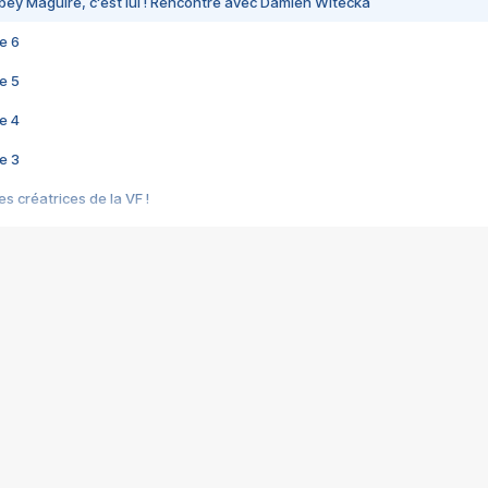
bey Maguire, c'est lui ! Rencontre avec Damien Witecka
e 6
e 5
e 4
e 3
s créatrices de la VF !
e 2
e 1
e Mektoub My Love arrive enfin ! Rencontre avec Shaïn Boumedine et Sal
i : après Toni en famille
elle réalise le bouleversant Dites lui que je l'aime
ais ! Rencontre autour de Vie privée de Rebecca Zlotowski
 de Marguerite, Grave... Rencontre avec Ella Rumpf