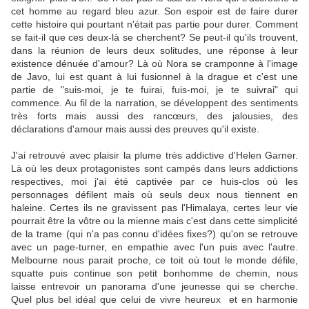
cet homme au regard bleu azur. Son espoir est de faire durer
cette histoire qui pourtant n'était pas partie pour durer. Comment
se fait-il que ces deux-là se cherchent? Se peut-il qu'ils trouvent,
dans la réunion de leurs deux solitudes, une réponse à leur
existence dénuée d'amour? Là où Nora se cramponne à l'image
de Javo, lui est quant à lui fusionnel à la drague et c'est une
partie de "suis-moi, je te fuirai, fuis-moi, je te suivrai" qui
commence. Au fil de la narration, se développent des sentiments
très forts mais aussi des rancœurs, des jalousies, des
déclarations d'amour mais aussi des preuves qu'il existe.
J'ai retrouvé avec plaisir la plume très addictive d'Helen Garner.
Là où les deux protagonistes sont campés dans leurs addictions
respectives, moi j'ai été captivée par ce huis-clos où les
personnages défilent mais où seuls deux nous tiennent en
haleine. Certes ils ne gravissent pas l'Himalaya, certes leur vie
pourrait être la vôtre ou la mienne mais c'est dans cette simplicité
de la trame (qui n'a pas connu d'idées fixes?) qu'on se retrouve
avec un page-turner, en empathie avec l'un puis avec l'autre.
Melbourne nous parait proche, ce toit où tout le monde défile,
squatte puis continue son petit bonhomme de chemin, nous
laisse entrevoir un panorama d'une jeunesse qui se cherche.
Quel plus bel idéal que celui de vivre heureux et en harmonie