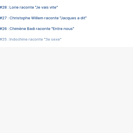
28 : Lorie raconte "Je vais vite"
#27 : Christophe Willem raconte "Jacques a dit"
#26 : Chimène Badi raconte "Entre nous"
#25 : Indochine raconte "3e sexe"
#24 : Zaho raconte "C'est chelou"
#23 : Patrick Bruel raconte "Au café des délices"
#22 : Kyo raconte "Le chemin"
#21 : Nolwenn Leroy raconte "Cassé"
#20 : Patrick Hernandez raconte "Born to be alive"
#19 : Lorie raconte "Près de moi"
#18 : Michael Jones raconte "A nos actes manqués" (avec Jean-Jacque
#17 : Khaled raconte "Aïcha"