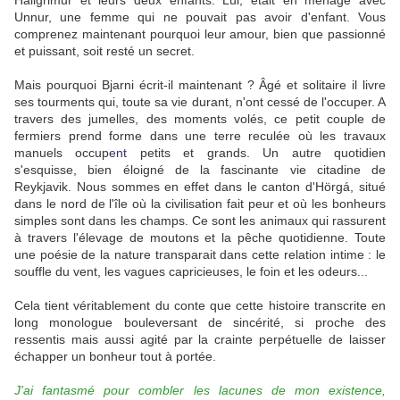
Hallgrimur et leurs deux enfants. Lui, était en ménage avec
Unnur, une femme qui ne pouvait pas avoir d'enfant. Vous
comprenez maintenant pourquoi leur amour, bien que passionné
et puissant, soit resté un secret.
Mais pourquoi Bjarni écrit-il maintenant ? Âgé et solitaire il livre
ses tourments qui, toute sa vie durant, n'ont cessé de l'occuper. A
travers des jumelles, des moments volés, ce petit couple de
fermiers prend forme dans une terre reculée où les travaux
manuels occup
ent
petits et grands. Un autre quotidien
s'esquisse, bien éloigné de la fascinante vie citadine de
Reykjavik. Nous sommes en effet dans le canton d'Hörgá, situé
dans le nord de l'île où la civilisation fait peur et où les bonheurs
simples sont dans les champs. Ce sont les animaux qui rassurent
à travers l'élevage de moutons et la pêche quotidienne. Toute
une poésie de la nature transparait dans cette relation intime : le
souffle du vent, les vagues capricieuses, le foin et les odeurs...
Cela tient véritablement du conte que cette histoire transcrite en
long monologue bouleversant de sincérité, si proche des
ressentis mais aussi agité par la crainte perpétuelle de laisser
échapper un bonheur tout à portée.
J'ai fantasmé pour combler les lacunes de mon existence,