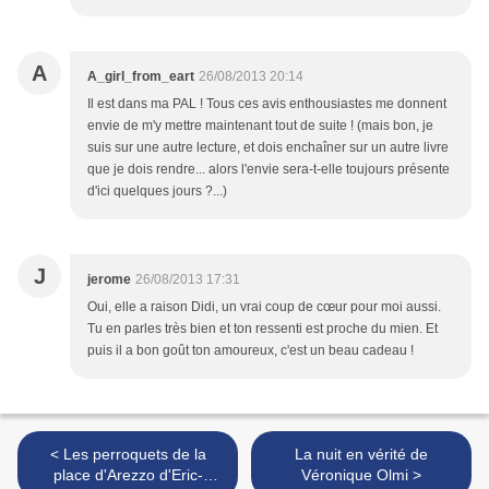
A
A_girl_from_eart
26/08/2013 20:14
Il est dans ma PAL ! Tous ces avis enthousiastes me donnent
envie de m'y mettre maintenant tout de suite ! (mais bon, je
suis sur une autre lecture, et dois enchaîner sur un autre livre
que je dois rendre... alors l'envie sera-t-elle toujours présente
d'ici quelques jours ?...)
J
jerome
26/08/2013 17:31
Oui, elle a raison Didi, un vrai coup de cœur pour moi aussi.
Tu en parles très bien et ton ressenti est proche du mien. Et
puis il a bon goût ton amoureux, c'est un beau cadeau !
< Les perroquets de la
La nuit en vérité de
place d'Arezzo d'Eric-
Véronique Olmi >