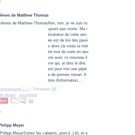
e
êmes de Matthew Thomas
Non, non, je ne suis to
ujours pas morte. Ma r
ésolution de cette ann
ée est de lire des pavé
s alors j'ai voulu la met
tre tout de suite en oeu
vre avec ce nouveau li
vre qui, je dois le dire,
est pour moi une pépit
e de premier roman. A
titre d'information,...
ommentaires [
…
]
- Permalien [
#
]
an dream
,
ascension
e
 Philipp Meyer
Sortez les calepins, post-it, LAL et a