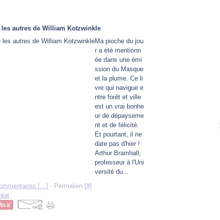
 les autres de William Kotzwinkle
Ma pioche du jou
r a été mentionn
ée dans une émi
ssion du Masque
et la plume. Ce li
vre qui navigue e
ntre forêt et ville
est un vrai bonhe
ur de dépayseme
nt et de félicité.
Et pourtant, il ne
date pas d'hier !
Arthur Bramhall,
professeur à l'Uni
versité du...
ommentaires [
…
]
- Permalien [
#
]
giat