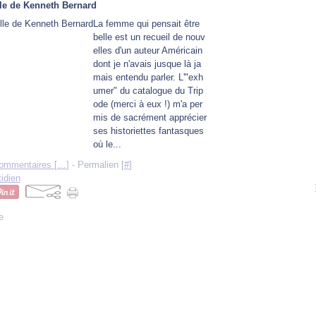
lle de Kenneth Bernard
La femme qui pensait être
belle est un recueil de nouv
elles d'un auteur Américain
dont je n'avais jusque là ja
mais entendu parler. L'"exh
umer" du catalogue du Trip
ode (merci à eux !) m'a per
mis de sacrément apprécier
ses historiettes fantasques
où le...
ommentaires [
…
]
- Permalien [
#
]
tidien
e