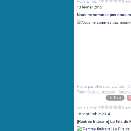
Vous aimez ?
0 vot
13 février 2015
Nous ne sommes pas nous-m
Posté par Shereads à 17:22 -
C
Tags:
famille
,
maladie
,
Americ
Vous aimez ?
0 vot
18 septembre 2014
[Rentrée littéraire] Le Fils de