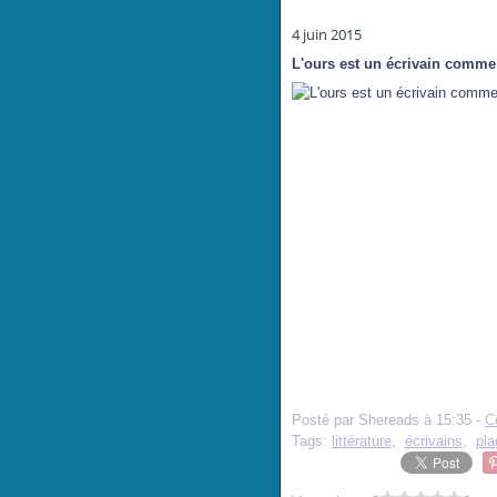
4 juin 2015
L'ours est un écrivain comme
Posté par Shereads à 15:35 -
C
Tags:
littérature
,
écrivains
,
pla