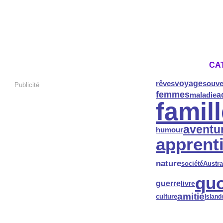
CA
voyage
rêves
souve
Publicité
femmes
a
maladie
famil
aventu
humour
apprent
nature
société
Austra
quo
guerre
livre
amitié
culture
Island