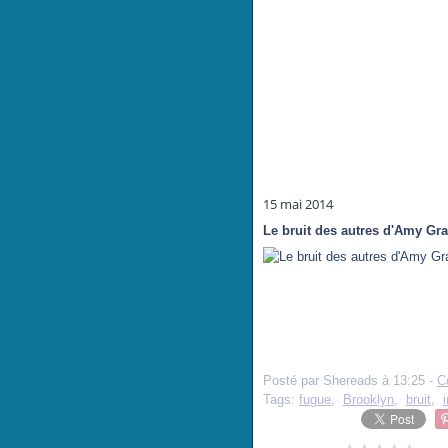
15 mai 2014
Le bruit des autres d'Amy Gr
Posté par Shereads à 13:25 -
C
Tags:
fugue
,
Brooklyn
,
bruit
,