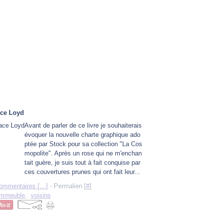
ace Loyd
Avant de parler de ce livre je souhaiterais
évoquer la nouvelle charte graphique ado
ptée par Stock pour sa collection "La Cos
mopolite". Après un rose qui ne m'enchan
tait guère, je suis tout à fait conquise par
ces couvertures prunes qui ont fait leur...
ommentaires [
…
]
- Permalien [
#
]
immeuble
,
voisins