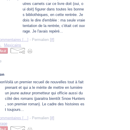
utres carnets car ce livre doit (oui, o
ui doit) figurer dans toutes les bonne
s bibliothèques, en cette rentrée. Je
dois le dire d'emblée : ma seule vraie
tentation de la rentrée, c'était cet ouv
rage. Je l'avais repéré...
ommentaires [
…
]
- Permalien [
#
]
s
,
Mexicains
e
oon
Voilà un premier recueil de nouvelles tout à fait
prenant et qui a le mérite de mettre en lumière
un jeune auteur prometteur qui officie aussi du
côté des romans (paraitra bientôt Snow Hunters
, son premier roman). Le cadre des histoires es
t toujours...
ommentaires [
…
]
- Permalien [
#
]
rage