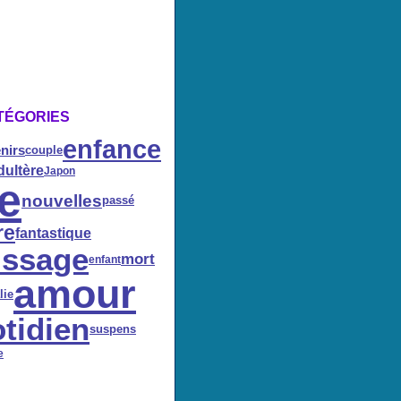
TÉGORIES
enfance
nirs
couple
dultère
Japon
le
nouvelles
passé
re
fantastique
issage
mort
enfant
amour
lie
tidien
suspens
e