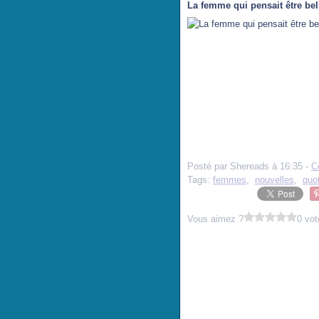
La femme qui pensait être be
Posté par Shereads à 16:35 -
C
Tags:
femmes
,
nouvelles
,
quo
Vous aimez ?
0 vot