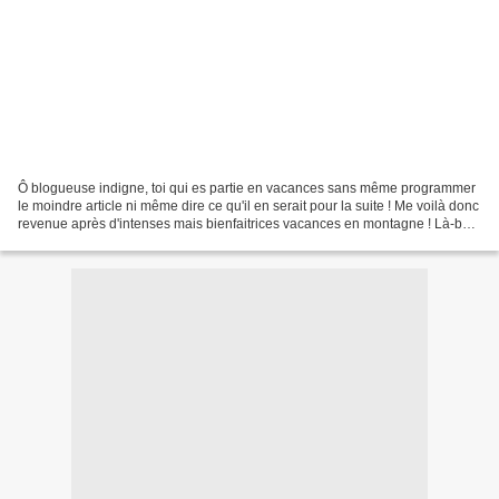
Ô blogueuse indigne, toi qui es partie en vacances sans même programmer
le moindre article ni même dire ce qu'il en serait pour la suite ! Me voilà donc
revenue après d'intenses mais bienfaitrices vacances en montagne ! Là-bas
j'y ai lu un curieux rapport...