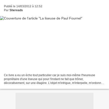
Publié le 14/03/2012 à 12:52
Par
Shereads
Ce livre a eu un écho tout particulier car je suis moi-même l'heureuse
propriétaire d'une liseuse qui pour l'instant ne fait que trôner,
décorativement, sur une étagère. L'objet m'intrigue, m'interpelle, m'ordonne
de m'y pencher plus sérieusement mais...