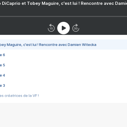
 DiCaprio et Tobey Maguire, c'est lui ! Rencontre avec Dam
bey Maguire, c'est lui ! Rencontre avec Damien Witecka
e 6
e 5
e 4
e 3
s créatrices de la VF !
e 2
e 1
e Mektoub My Love arrive enfin ! Rencontre avec Shaïn Boumedine et Sal