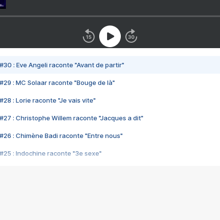
#30 : Eve Angeli raconte "Avant de partir"
#29 : MC Solaar raconte "Bouge de là"
28 : Lorie raconte "Je vais vite"
#27 : Christophe Willem raconte "Jacques a dit"
#26 : Chimène Badi raconte "Entre nous"
#25 : Indochine raconte "3e sexe"
#24 : Zaho raconte "C'est chelou"
#23 : Patrick Bruel raconte "Au café des délices"
#22 : Kyo raconte "Le chemin"