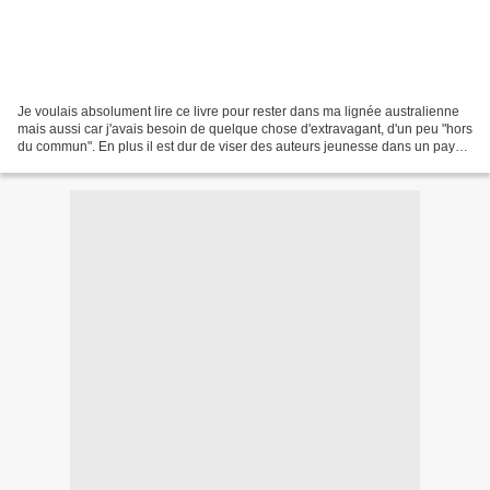
Je voulais absolument lire ce livre pour rester dans ma lignée australienne
mais aussi car j'avais besoin de quelque chose d'extravagant, d'un peu "hors
du commun". En plus il est dur de viser des auteurs jeunesse dans un pays
si éloigné et, après renseignement,...