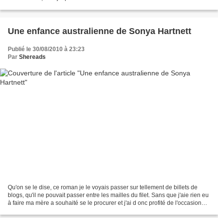
retrouver la plume...
Une enfance australienne de Sonya Hartnett
Publié le 30/08/2010 à 23:23
Par
Shereads
Qu'on se le dise, ce roman je le voyais passer sur tellement de billets de
blogs, qu'il ne pouvait passer entre les mailles du filet. Sans que j'aie rien eu
à faire ma mère a souhaité se le procurer et j'ai d onc profité de l'occasion
pour y jeter un...