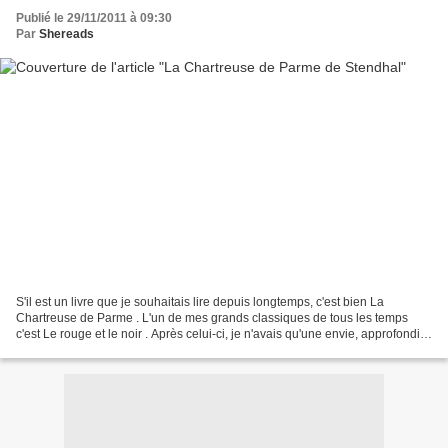
Publié le 29/11/2011 à 09:30
Par
Shereads
S'il est un livre que je souhaitais lire depuis longtemps, c'est bien La
Chartreuse de Parme . L'un de mes grands classiques de tous les temps
c'est Le rouge et le noir . Après celui-ci, je n'avais qu'une envie, approfondir
avec ce roman "italien". C'est...