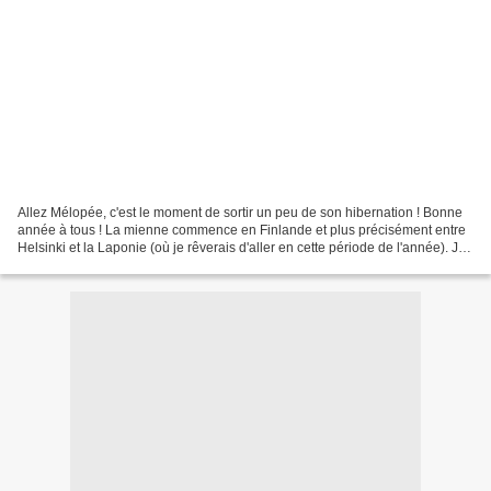
Allez Mélopée, c'est le moment de sortir un peu de son hibernation ! Bonne
année à tous ! La mienne commence en Finlande et plus précisément entre
Helsinki et la Laponie (où je rêverais d'aller en cette période de l'année). Je
marche dans les traces d'un...