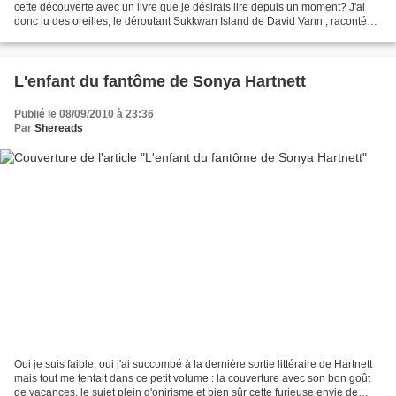
cette découverte avec un livre que je désirais lire depuis un moment? J'ai
donc lu des oreilles, le déroutant Sukkwan Island de David Vann , raconté
par Thierry Janssen. Un père,...
L'enfant du fantôme de Sonya Hartnett
Publié le 08/09/2010 à 23:36
Par
Shereads
Oui je suis faible, oui j'ai succombé à la dernière sortie littéraire de Hartnett
mais tout me tentait dans ce petit volume : la couverture avec son bon goût
de vacances, le sujet plein d'onirisme et bien sûr cette furieuse envie de