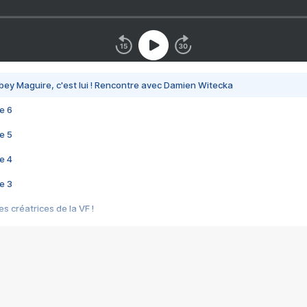
bey Maguire, c'est lui ! Rencontre avec Damien Witecka
e 6
e 5
e 4
e 3
s créatrices de la VF !
e 2
e 1
e Mektoub My Love arrive enfin ! Rencontre avec Shaïn Boumedine et Sal