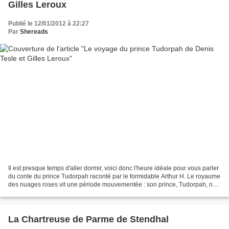
Gilles Leroux
Publié le 12/01/2012 à 22:27
Par
Shereads
Il est presque temps d'aller dormir, voici donc l'heure idéale pour vous parler
du conte du prince Tudorpah raconté par le formidable Arthur H. Le royaume
des nuages roses vit une période mouvementée : son prince, Tudorpah, ne
trouve plus le sommeil....
La Chartreuse de Parme de Stendhal