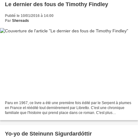
Le dernier des fous de Timothy Findley
Publié le 10/01/2016 à 14:00
Par
Shereads
Paru en 1967, ce livre a été une première fois édité par le Serpent à plumes
en France et réédité tout dernièrement par Libretto. C'est une chronique
familiale que l'histoire qui prend place dans ce roman. C'est plus
précisément l'instantané d'un été,...
Yo-yo de Steinunn Sigurdardóttir