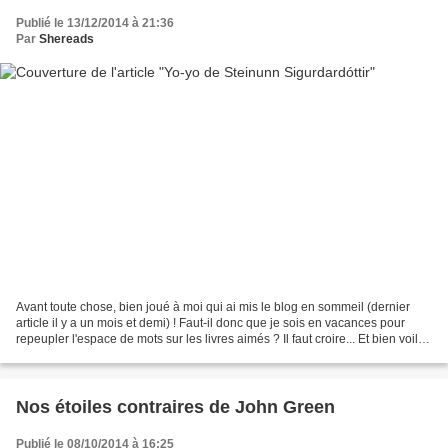
Publié le 13/12/2014 à 21:36
Par
Shereads
Avant toute chose, bien joué à moi qui ai mis le blog en sommeil (dernier
article il y a un mois et demi) ! Faut-il donc que je sois en vacances pour
repeupler l'espace de mots sur les livres aimés ? Il faut croire... Et bien voilà
un livre qui porte...
Nos étoiles contraires de John Green
Publié le 08/10/2014 à 16:25