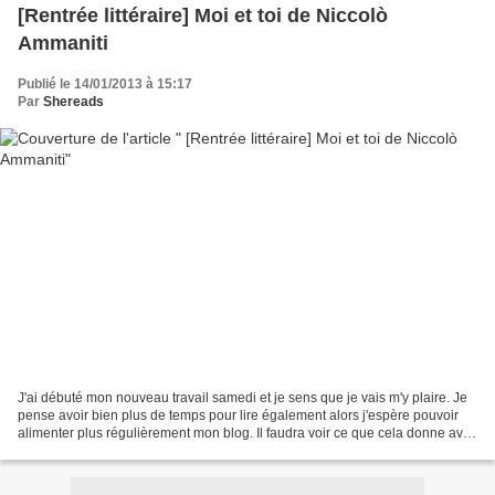
[Rentrée littéraire] Moi et toi de Niccolò
Ammaniti
Publié le 14/01/2013 à 15:17
Par
Shereads
J'ai débuté mon nouveau travail samedi et je sens que je vais m'y plaire. Je
pense avoir bien plus de temps pour lire également alors j'espère pouvoir
alimenter plus régulièrement mon blog. Il faudra voir ce que cela donne avec
ce nouveau rythme à prendre...