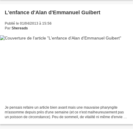
L'enfance d'Alan d'Emmanuel Guibert
Publié le 01/04/2013 à 15:56
Par
Shereads
Je pensais refaire un article bien avant mais une mauvaise pharyngite
m'assomme depuis près d'une semaine (et ce n'est malheureusement pas
un poisson de circonstance). Peu de sommeil, de vitalité ni même d'envie de
lire pour m'accrocher à un écran. Je...