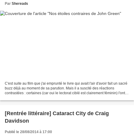
Par
Shereads
C'est suite au film que j'ai emprunté le livre qui avait l'air d'avoir fait un sacré
buzz déjà au moment de sa parution. Mais il a suscité des réactions
contrastées : certaines (car oui le lectorat ciblé est clairement féminin) l'ont
adoré, d'autres ont...
[Rentrée littéraire] Cataract City de Craig
Davidson
Publié le 28/08/2014 à 17:00