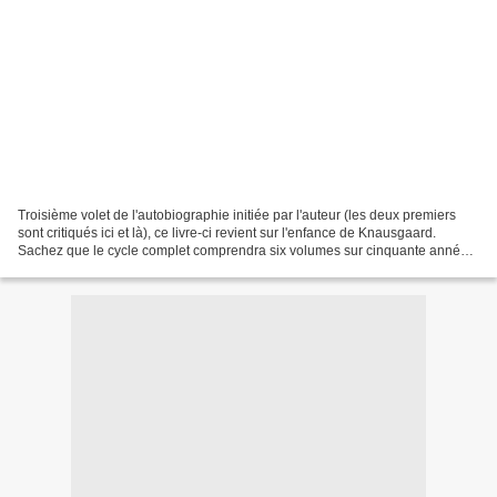
Troisième volet de l'autobiographie initiée par l'auteur (les deux premiers
sont critiqués ici et là), ce livre-ci revient sur l'enfance de Knausgaard.
Sachez que le cycle complet comprendra six volumes sur cinquante années
de vie. L'auteur commence Jeune...