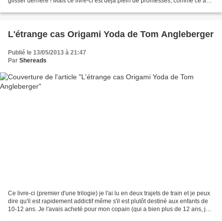
glisser derrière ! Mais ce livre-ci est déjà plein de promesses, comme ce à
quoi nous avait habitué Véronique...
L'étrange cas Origami Yoda de Tom Angleberger
Publié le 13/05/2013 à 21:47
Par
Shereads
Ce livre-ci (premier d'une trilogie) je l'ai lu en deux trajets de train et je peux
dire qu'il est rapidement addictif même s'il est plutôt destiné aux enfants de
10-12 ans. Je l'avais acheté pour mon copain (qui a bien plus de 12 ans, je
tiens à le préciser...