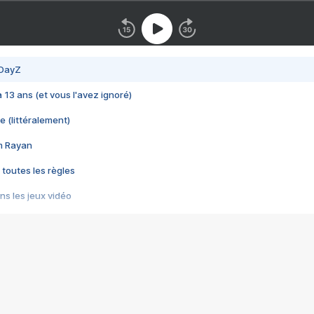
 DayZ
 a 13 ans (et vous l'avez ignoré)
e (littéralement)
im Rayan
 toutes les règles
s les jeux vidéo
us choquant de Rockstar ? - Le scandale BULLY
e plus moche de Steam
du RÊVE tourne au CAUCHEMAR
pendant 8 heures