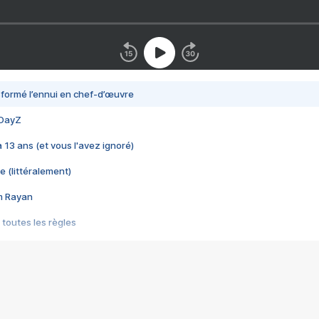
nsformé l’ennui en chef-d’œuvre
 DayZ
 a 13 ans (et vous l'avez ignoré)
e (littéralement)
im Rayan
 toutes les règles
s les jeux vidéo
us choquant de Rockstar ? - Le scandale BULLY
e plus moche de Steam