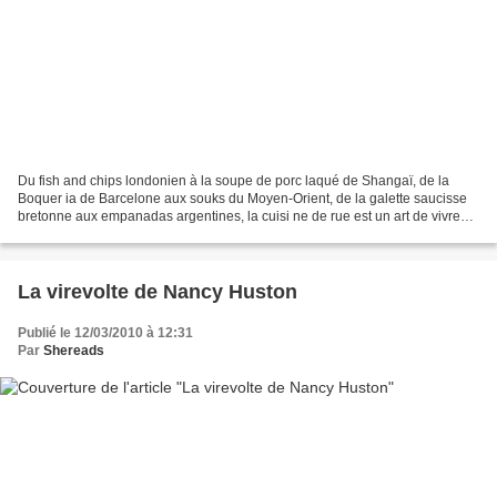
Du fish and chips londonien à la soupe de porc laqué de Shangaï, de la
Boquer ia de Barcelone aux souks du Moyen-Orient, de la galette saucisse
bretonne aux empanadas argentines, la cuisi ne de rue est un art de vivre
répandu dans le monde entier. Laissez-moi...
La virevolte de Nancy Huston
Publié le 12/03/2010 à 12:31
Par
Shereads