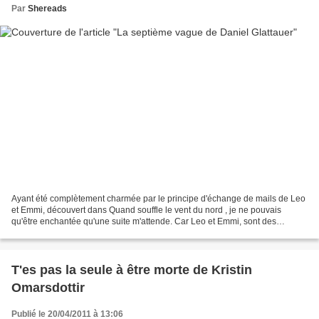
Par
Shereads
Ayant été complètement charmée par le principe d'échange de mails de Leo
et Emmi, découvert dans Quand souffle le vent du nord , je ne pouvais
qu'être enchantée qu'une suite m'attende. Car Leo et Emmi, sont des
personnages avec lesquels on évolue en toute...
T'es pas la seule à être morte de Kristin
Omarsdottir
Publié le 20/04/2011 à 13:06