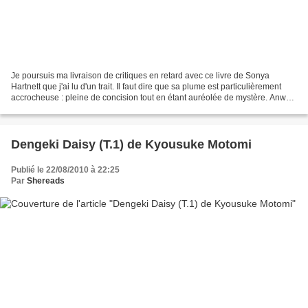
Je poursuis ma livraison de critiques en retard avec ce livre de Sonya
Hartnett que j'ai lu d'un trait. Il faut dire que sa plume est particulièrement
accrocheuse : pleine de concision tout en étant auréolée de mystère. Anwell
a une vingtaine d'année,...
Dengeki Daisy (T.1) de Kyousuke Motomi
Publié le 22/08/2010 à 22:25
Par
Shereads