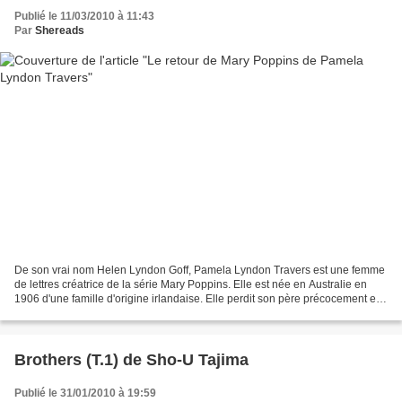
Publié le 11/03/2010 à 11:43
Par
Shereads
De son vrai nom Helen Lyndon Goff, Pamela Lyndon Travers est une femme
de lettres créatrice de la série Mary Poppins. Elle est née en Australie en
1906 d'une famille d'origine irlandaise. Elle perdit son père précocement et
prit un nom d'emprunt pour...
Brothers (T.1) de Sho-U Tajima
Publié le 31/01/2010 à 19:59