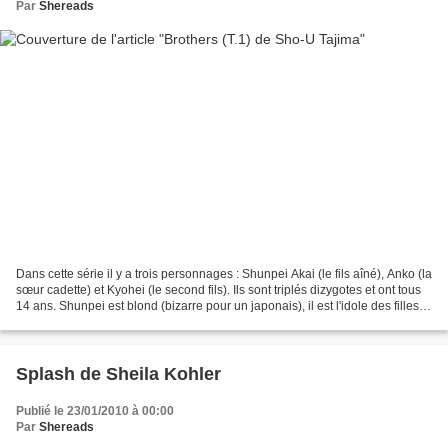
Par
Shereads
Dans cette série il y a trois personnages : Shunpei Akai (le fils aîné), Anko (la
sœur cadette) et Kyohei (le second fils). Ils sont triplés dizygotes et ont tous
14 ans. Shunpei est blond (bizarre pour un japonais), il est l'idole des filles
mais c'est...
Splash de Sheila Kohler
Publié le 23/01/2010 à 00:00
Par
Shereads