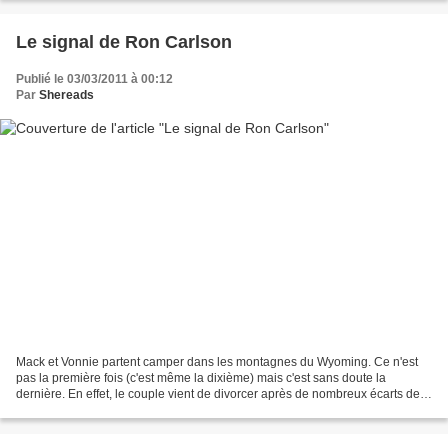
Le signal de Ron Carlson
Publié le 03/03/2011 à 00:12
Par
Shereads
Mack et Vonnie partent camper dans les montagnes du Wyoming. Ce n'est
pas la première fois (c'est même la dixième) mais c'est sans doute la
dernière. En effet, le couple vient de divorcer après de nombreux écarts de
Mack qui est allé d'affaires louches...