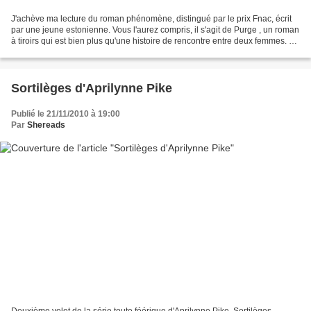
J'achève ma lecture du roman phénomène, distingué par le prix Fnac, écrit
par une jeune estonienne. Vous l'aurez compris, il s'agit de Purge , un roman
à tiroirs qui est bien plus qu'une histoire de rencontre entre deux femmes. On
est dans les années...
Sortilèges d'Aprilynne Pike
Publié le 21/11/2010 à 19:00
Par
Shereads
Deuxième volet de la série toute féérique d'Aprilynne Pike, Sortilèges