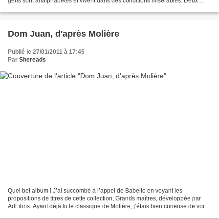
gens sont analphabètes et vivent dans des conditions misérables. Deux
moines, Guéshé Yonten...
Dom Juan, d'après Molière
Publié le 27/01/2011 à 17:45
Par
Shereads
Quel bel album ! J’ai succombé à l’appel de Babelio en voyant les
propositions de titres de cette collection, Grands maîtres, développée par
AdLibris. Ayant déjà lu le classique de Molière, j’étais bien curieuse de voir
ce que cela pouvait donner en adaptation...