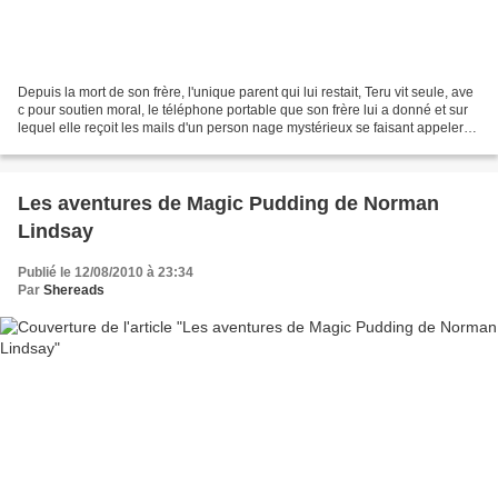
Depuis la mort de son frère, l'unique parent qui lui restait, Teru vit seule, ave
c pour soutien moral, le téléphone portable que son frère lui a donné et sur
lequel elle reçoit les mails d'un person nage mystérieux se faisant appeler
"Daisy". Un jour,...
Les aventures de Magic Pudding de Norman
Lindsay
Publié le 12/08/2010 à 23:34
Par
Shereads