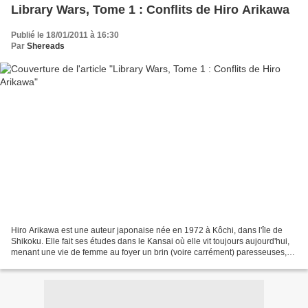
Library Wars, Tome 1 : Conflits de Hiro Arikawa
Publié le 18/01/2011 à 16:30
Par
Shereads
Hiro Arikawa est une auteur japonaise née en 1972 à Kôchi, dans l'île de
Shikoku. Elle fait ses études dans le Kansai où elle vit toujours aujourd'hui,
menant une vie de femme au foyer un brin (voire carrément) paresseuses,
selon ses propres dires. Elle...