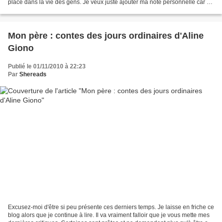
place dans la vie des gens. Je veux juste ajouter ma note personnelle car ce
livre m'a là aussi beaucoup...
Mon père : contes des jours ordinaires d'Aline
Giono
Publié le 01/11/2010 à 22:23
Par
Shereads
Excusez-moi d'être si peu présente ces derniers temps. Je laisse en friche ce
blog alors que je continue à lire. Il va vraiment falloir que je vous mette mes