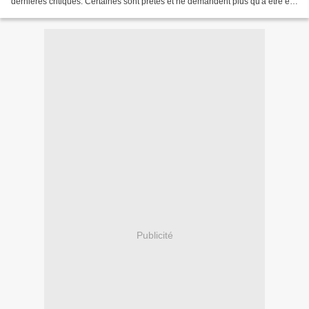
dernières critiques. Certaines sont prêtes et ne demandent plus qu'à être en
forme. Voilà ma...
Publicité