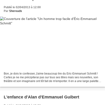
Publié le 02/04/2013 à 12:00
Par
Shereads
Bon, je dois le confesser, j'aime beaucoup lire du Eric-Emmanuel Schmitt !
Certes je ne me précipiterai pas sur tous ses titres mais ses nouvelles, son
théâtre et son imaginaire ont tôt fait de m'emporter. Il en a une large palette
de talents cet homme-là...
L'enfance d'Alan d'Emmanuel Guibert