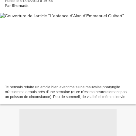
Publié le 01/04/2013 à 15:56
Par
Shereads
Je pensais refaire un article bien avant mais une mauvaise pharyngite
m'assomme depuis près d'une semaine (et ce n'est malheureusement pas
un poisson de circonstance). Peu de sommeil, de vitalité ni même d'envie de
lire pour m'accrocher à un écran. Je...