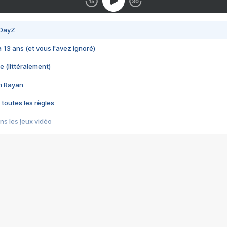
 DayZ
 a 13 ans (et vous l'avez ignoré)
e (littéralement)
im Rayan
 toutes les règles
s les jeux vidéo
us choquant de Rockstar ? - Le scandale BULLY
e plus moche de Steam
du RÊVE tourne au CAUCHEMAR
pendant 8 heures
it… à tort