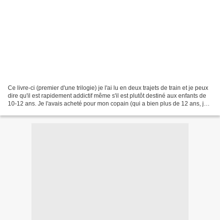
Ce livre-ci (premier d'une trilogie) je l'ai lu en deux trajets de train et je peux
dire qu'il est rapidement addictif même s'il est plutôt destiné aux enfants de
10-12 ans. Je l'avais acheté pour mon copain (qui a bien plus de 12 ans, je
tiens à le préciser...