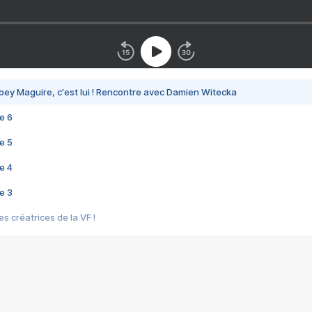
bey Maguire, c'est lui ! Rencontre avec Damien Witecka
e 6
e 5
e 4
e 3
s créatrices de la VF !
e 2
e 1
e Mektoub My Love arrive enfin ! Rencontre avec Shaïn Boumedine et Sal