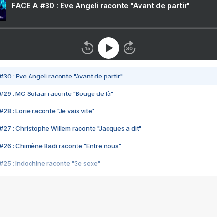
FACE A #30 : Eve Angeli raconte "Avant de partir"
#30 : Eve Angeli raconte "Avant de partir"
#29 : MC Solaar raconte "Bouge de là"
28 : Lorie raconte "Je vais vite"
#27 : Christophe Willem raconte "Jacques a dit"
#26 : Chimène Badi raconte "Entre nous"
#25 : Indochine raconte "3e sexe"
#24 : Zaho raconte "C'est chelou"
#23 : Patrick Bruel raconte "Au café des délices"
#22 : Kyo raconte "Le chemin"