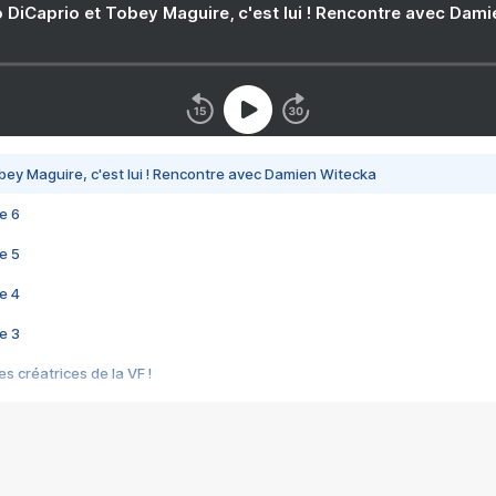
 DiCaprio et Tobey Maguire, c'est lui ! Rencontre avec Dam
bey Maguire, c'est lui ! Rencontre avec Damien Witecka
e 6
e 5
e 4
e 3
s créatrices de la VF !
e 2
e 1
e Mektoub My Love arrive enfin ! Rencontre avec Shaïn Boumedine et Sal