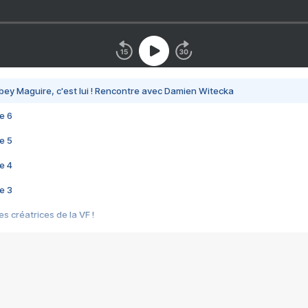
bey Maguire, c'est lui ! Rencontre avec Damien Witecka
e 6
e 5
e 4
e 3
s créatrices de la VF !
e 2
e 1
e Mektoub My Love arrive enfin ! Rencontre avec Shaïn Boumedine et Sal