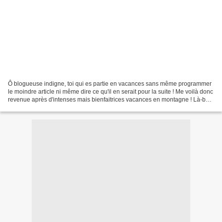
Ô blogueuse indigne, toi qui es partie en vacances sans même programmer
le moindre article ni même dire ce qu'il en serait pour la suite ! Me voilà donc
revenue après d'intenses mais bienfaitrices vacances en montagne ! Là-bas
j'y ai lu un curieux rapport...